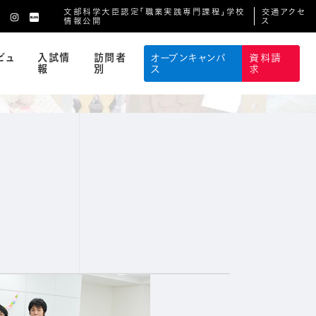
文部科学大臣認定「職業実践専門課程」学校
交通アクセ
情報公開
ス
ビュ
入試情
訪問者
オープンキャンパ
資料請
報
別
ス
求