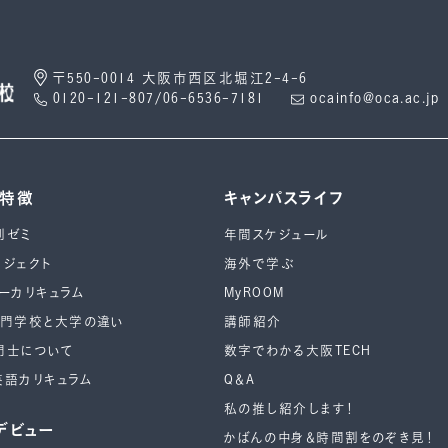
〒550-0014 大阪市西区北堀江2-4-6
0120-121-807/06-6536-7181
ocainfo@oca.ac.jp
の特徴
キャンパスライフ
別ゼミ
年間スケジュール
ロジェクト
海外で学ぶ
ーカリキュラム
MyROOM
専⾨学校と⼤学の違い
講師紹介
門士について
数字でわかる大阪TECH
英語カリキュラム
Q＆A
私の推し紹介します！
デビュー
かばんの中身＆時間割をのぞき見！