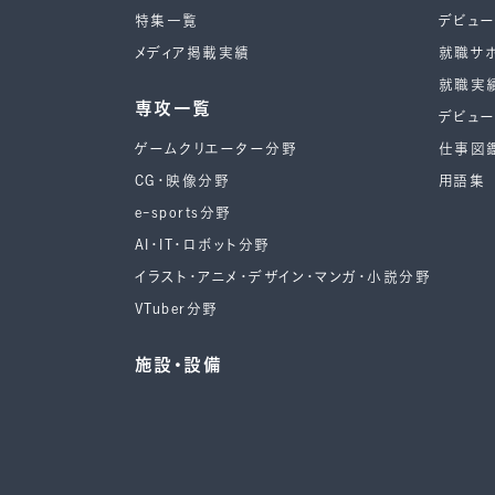
特集一覧
デビュ
メディア掲載実績
就職サ
就職実
専攻一覧
デビュ
ゲームクリエーター分野
仕事図
CG・映像分野
用語集
e-sports分野
AI・IT・ロボット分野
イラスト・アニメ・デザイン・マンガ・小説分野
VTuber分野
施設・設備