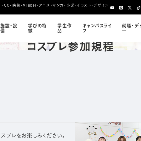
CG・映像・VTuber・アニメ・マンガ・小説・イラスト・デザイン
施設・設
学びの特
学生作
キャンパスライ
就職・デ
備
徴
品
フ
ー
コスプレ参加規程
スプレをお楽しみください。