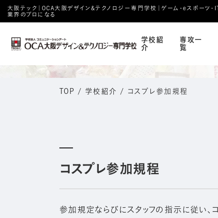
大阪テック｜OCA⼤阪デザイン&テクノロジー専⾨学校｜ゲーム・eスポーツ・IT・
業界のプロになる
学校紹
専攻一
介
覧
TOP
/
学校紹介
/
コスプレ参加規程
コスプレ参加規程
参加規定ならびにスタッフの指示に従い、コ