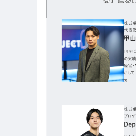
株式会
代表
甲山
199
の実績
経営・
かして
株式会
プロ
De