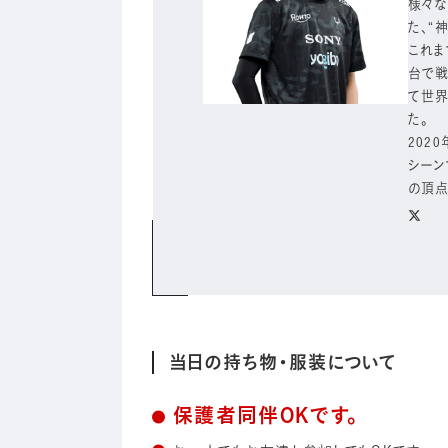
様々な
た、“
これま
台で戦い
て世界
た。
202
シーン
の頂点
当日の持ち物・服装について
保護者同伴OKです。