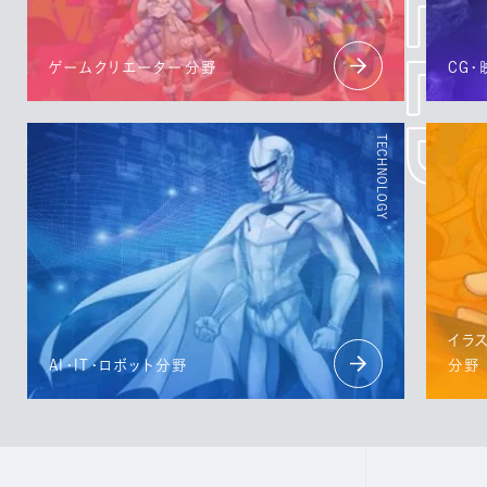
ゲームクリエーター分野
CG
イラ
AI・IT・ロボット分野
分野