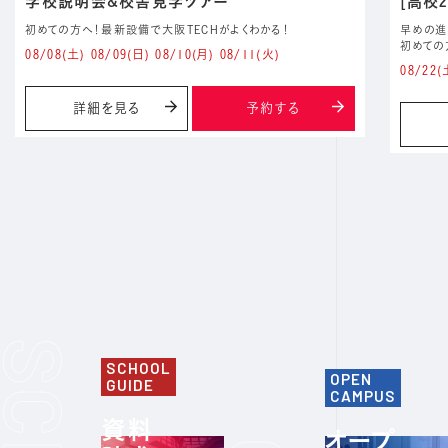
学校説明会&校舎見学ツアー
[高校
初めての方へ！最新設備で大阪TECHがよくわかる！
早めの進
初めての
08/08
(土)
08/09
(日)
08/10
(月)
08/11
(火)
08/22
(
詳細を見る
予約する
SCHOOL
OPEN
GUIDE
CAMPUS
資料
オープ