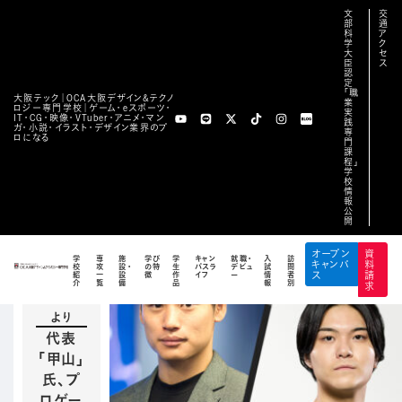
文
交
部
通
科
ア
学
ク
大
セ
臣
ス
認
定
TOP
/
オープンキャンパス
/
大人気プロゲーミングチーム REJECTよ
「職
大阪テック｜OCA⼤阪デザイン&テクノ
業
り 代表「甲山」氏、プロゲーマー「Dep」氏 来校！
ロジー専⾨学校｜ゲーム・eスポーツ・
実
IT・CG・映像・VTuber・アニメ・マン
践
ガ・小説・イラスト・デザイン業界のプ
専
e-sports分野
ロになる
門
課
閲覧中のイ
程」
学
ベント
校
情
報
大人気プ
公
開
ロゲーミ
ングチー
オープン
資
学
専
施
学び
学
キャン
就職・
入
訪
キャンパ
料
校
攻
設・
の特
生
パスラ
デビュ
試
問
ム
紹
一
設
徴
作
イフ
ー
情
者
ス
請
介
覧
備
品
報
別
求
REJECT
より
代表
「甲山」
氏、プ
ロゲー