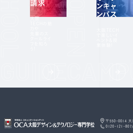
請求
ンキャ
ンパス
大阪
TECHの魅
力や
大阪TECH
先輩のス
で楽しいイ
クールライ
ベント＆授
フを知ろ
業体験!
う!
〒550-0014
0120-121-807