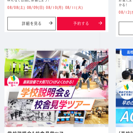
みんなで自由に体験しよう！
お盆だよ
かる！
08/08
(土)
08/09
(日)
08/10
(月)
08/11
(火)
08/12
(
詳細を見る
予約する