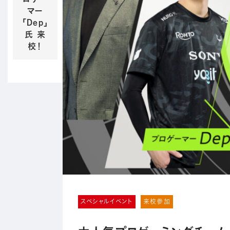
マー
「Dep」
氏 来
校！
スペシャルイベント
来校参加