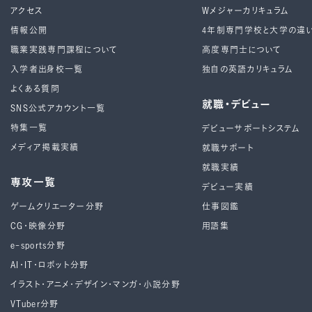
アクセス
Wメジャーカリキュラム
情報公開
4年制専⾨学校と⼤学の違
職業実践専門課程について
高度専門士について
入学者出身校一覧
独自の英語カリキュラム
よくある質問
就職・デビュー
SNS公式アカウント一覧
特集一覧
デビューサポートシステム
メディア掲載実績
就職サポート
就職実績
専攻一覧
デビュー実績
ゲームクリエーター分野
仕事図鑑
CG・映像分野
用語集
e-sports分野
AI・IT・ロボット分野
イラスト・アニメ・デザイン・マンガ・小説分野
VTuber分野