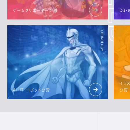
ゲームクリエーター分野
CG
イラ
AI・IT・ロボット分野
分野