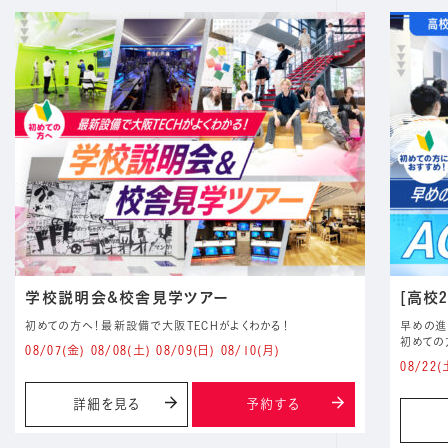
学校説明会&校舎見学ツアー
[高校
初めての方へ！最新設備で大阪TECHがよくわかる！
早めの進
初めての
08/07
(金)
08/08
(土)
08/09
(日)
08/10
(月)
08/22
(
詳細を見る
予約する