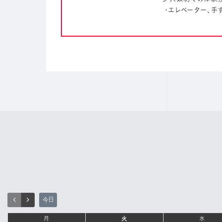
・エレベーター、手
今日
月
火
水