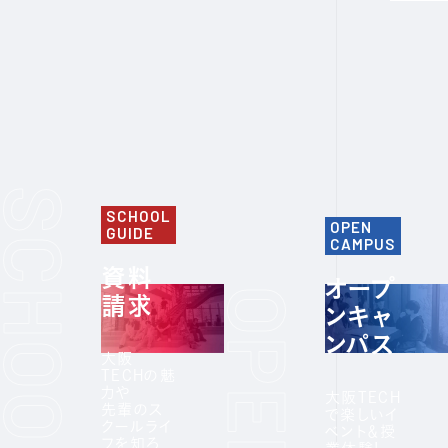
SCHOOL
OPEN
GUIDE
CAMPUS
資料
オープ
請求
ンキャ
ンパス
大阪
TECHの魅
力や
大阪TECH
先輩のス
で楽しいイ
クールライ
ベント＆授
フを知ろ