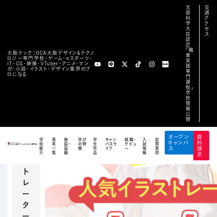
文
交
部
通
科
ア
学
ク
大
セ
臣
ス
認
定
TOP
/
オープンキャンパス
/
イラストレーター ちょん＊氏スペシャル
「職
大阪テック｜OCA⼤阪デザイン&テクノ
業
ライブドローイング！
ロジー専⾨学校｜ゲーム・eスポーツ・
実
IT・CG・映像・VTuber・アニメ・マン
践
ガ・小説・イラスト・デザイン業界のプ
専
イラスト・アニメ・デザイン・マンガ・小説分野
ロになる
門
課
閲覧
程」
学
中の
校
情
イベ
報
公
ント
開
イ
オープン
資
学
専
施
学び
学
キャン
就職・
入
訪
キャンパ
料
校
攻
設・
の特
生
パスラ
デビュ
試
問
ラ
紹
一
設
徴
作
イフ
ー
情
者
ス
請
介
覧
備
品
報
別
求
ス
ト
レ
ー
タ
ー