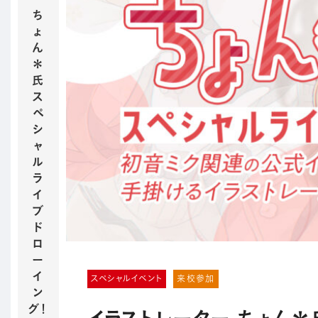
ち
ょ
ん
＊
氏
ス
ペ
シ
ャ
ル
ラ
イ
ブ
ド
ロ
ー
イ
スペシャルイベント
来校参加
ン
グ！