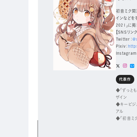
初音ミク関
インなどを手
2021」
【SNSリン
Twitter：
@
Pixiv：
htt
Instagram
代表作
◆「ずっと
ザイン
◆キービジュ
アル
◆「初音ミ