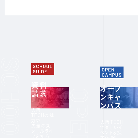
SCHOOL
OPEN
GUIDE
CAMPUS
資料
オープ
請求
ンキャ
ンパス
大阪
TECHの魅
力や
大阪TECH
先輩のス
で楽しいイ
クールライ
ベント＆授
フを知ろ
業体験!