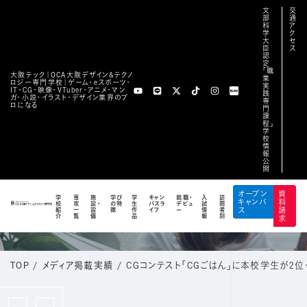
文
交
部
通
科
ア
学
ク
大
セ
臣
ス
認
定
「職
大阪テック｜OCA⼤阪デザイン&テクノ
業
ロジー専⾨学校｜ゲーム・eスポーツ・
実
IT・CG・映像・VTuber・アニメ・マン
践
ガ・小説・イラスト・デザイン業界のプ
専
ロになる
門
課
程」
学
校
情
報
公
開
MEDIA
オープン
資
学
専
施
学び
学
キャン
就職・
入
訪
キャンパ
料
校
攻
設・
の特
生
パスラ
デビュ
試
問
メディア掲載実績
紹
一
設
徴
作
イフ
ー
情
者
ス
請
介
覧
備
品
報
別
求
TOP
/
メディア掲載実績
/
CGコンテスト「CGごはん」に本校学生が2位