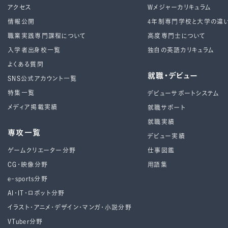
アクセス
Wメジャーカリキュラム
情報公開
4年制専⾨学校と⼤学の違
職業実践専門課程について
高度専門士について
入学者出身校一覧
独自の英語カリキュラム
よくある質問
就職・デビュー
SNS公式アカウント一覧
特集一覧
デビューサポートシステム
メディア掲載実績
就職サポート
就職実績
専攻一覧
デビュー実績
ゲームクリエーター分野
仕事図鑑
CG・映像分野
用語集
e-sports分野
AI・IT・ロボット分野
イラスト・アニメ・デザイン・マンガ・小説分野
VTuber分野