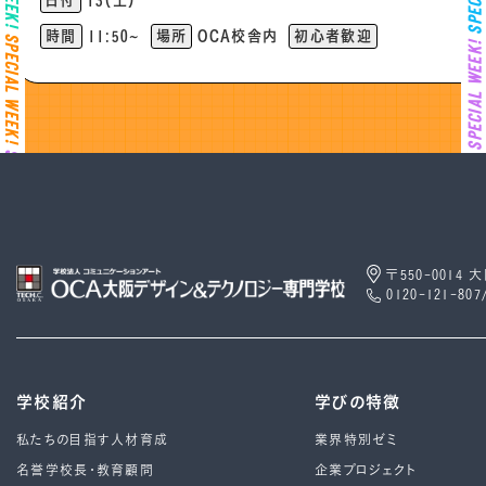
日付
13（土）
時間
11:50~
場所
OCA校舎内
初心者歓迎
SPECIAL WEEK!
SPECIAL WEEK!
SPECIAL WEEK!
SPECIAL WEEK!
SPECIAL WEEK!
〒550-0014
SPECIAL WEEK!
0120-121-807
SPECIAL WEEK!
SPECIAL WEEK!
学校紹介
学びの特徴
私たちの目指す人材育成
業界特別ゼミ
名誉学校長・教育顧問
企業プロジェクト