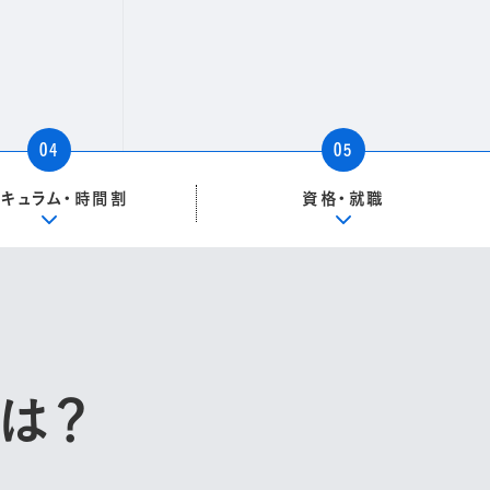
04
05
リキュラム・時間割
資格・就職
は
？