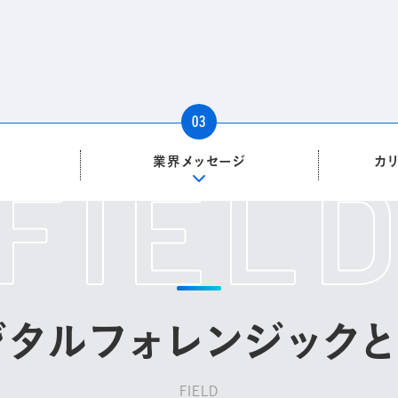
03
業界メッセージ
カ
ジ
タ
ル
フ
ォ
レ
ン
ジ
ッ
ク
と
FIELD