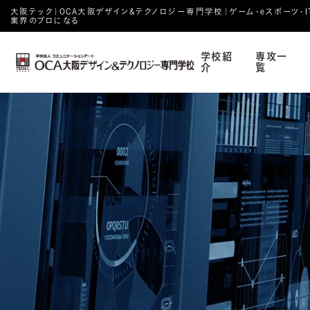
大阪テック｜OCA⼤阪デザイン&テクノロジー専⾨学校｜ゲーム・eスポーツ・IT・
業界のプロになる
学校紹
専攻一
介
覧