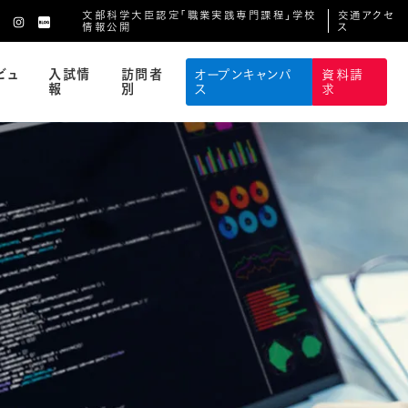
文部科学大臣認定「職業実践専門課程」学校
交通アクセ
情報公開
ス
ビュ
入試情
訪問者
オープンキャンパ
資料請
報
別
ス
求