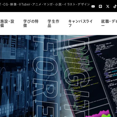
CG・映像・VTuber・アニメ・マンガ・小説・イラスト・デザイン
施設・設
学びの特
学生作
キャンパスライ
就職・デ
備
徴
品
フ
ー