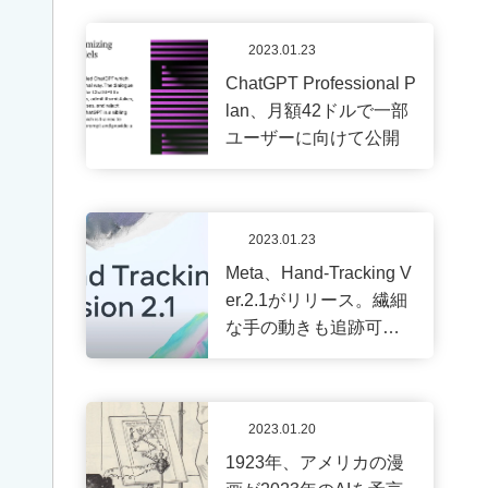
IF
YOU’RE
2023.01.23
INTERE
ChatGPT Professional P
ITの
lan、月額42ドルで一部
お仕
ユーザーに向けて公開
事に
興味
があ
2023.01.23
る高
Meta、Hand-Tracking V
校生
er.2.1がリリース。繊細
へ
な手の動きも追跡可能
に。
資
料
2023.01.20
請
1923年、アメリカの漫
求