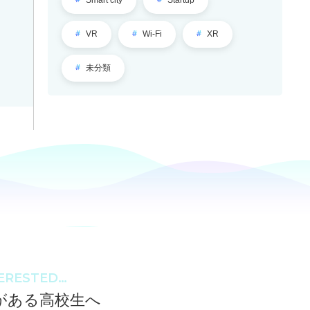
VR
Wi-Fi
XR
学
未分類
校
公
式
サ
イ
ト
TERESTED…
がある高校生へ