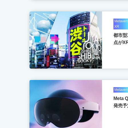
Metaver
XR
都市型
点がX
Metaver
Meta
発売予定