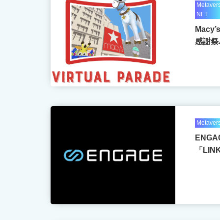
Metaver
NFT
Macy’
感謝祭
Metaver
ENG
「LI