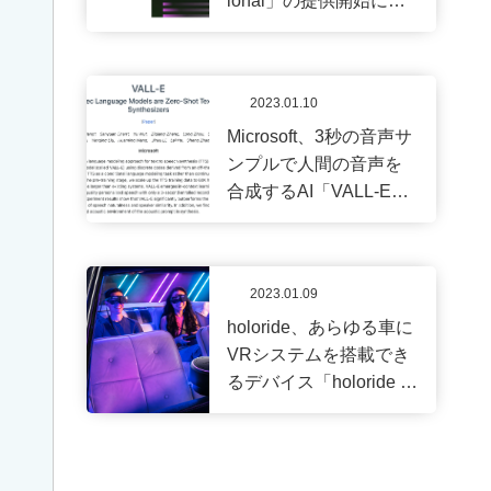
ional」の提供開始に向
OK！
けて準備中であること
IT
の
が明らかに
お
仕
2023.01.10
事
Microsoft、3秒の音声サ
を
体
ンプルで人間の音声を
験
合成するAI「VALL-E」
し
を発表
て
み
よ
う！
2023.01.09
holoride、あらゆる車に
VRシステムを搭載でき
専
るデバイス「holoride re
攻
trofit」を発表
情
報
興