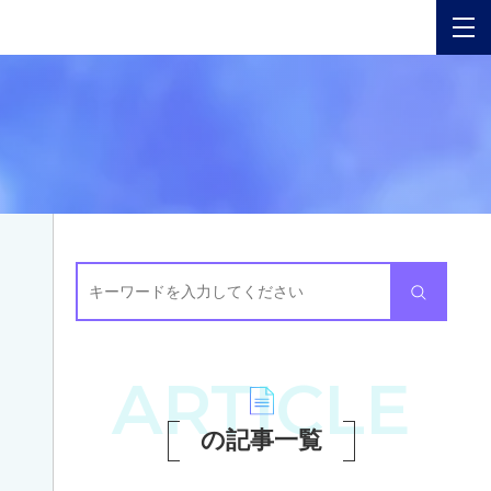
PICK
UP
注目
記事
カ
テ
ARTICLE
ゴ
リ
の記事一覧
ー