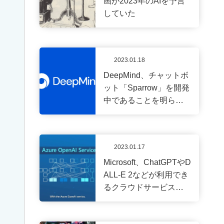
画が2023年のAIを予言
無
していた
料
OCA
をも
っと
知り
2023.01.18
たい
DeepMind、チャットボ
方
ット「Sparrow」を開発
に、
学校
中であることを明らか
案内
に
パン
フレ
ット
2023.01.17
を
無
料で
Microsoft、ChatGPTやD
プレ
ALL-E 2などが利用でき
ゼン
るクラウドサービス『A
ト！
zure OpenAI Service』
の一般提供を開始