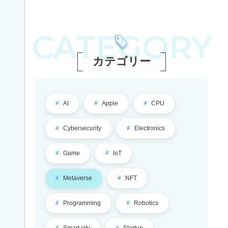
味
の
あ
CATEGORY
る
こ
カテゴリー
と
か
ら
選
べ
AI
Apple
CPU
る
最
Cybersecurity
Electronics
先
端
の
Game
IoT
IT
を
Metaverse
NFT
学
ぶ
5
Programming
Robotics
専
攻！
Smart city
Startup