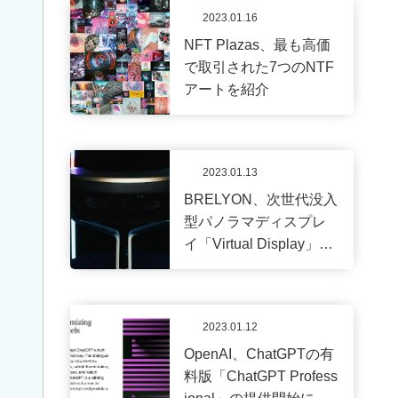
オ
2023.01.16
ー
NFT Plazas、最も高価
プ
で取引された7つのNTF
ン
アートを紹介
キ
ャ
ン
パ
2023.01.13
ス
BRELYON、次世代没入
オ
型パノラマディスプレ
ン
ラ
イ「Virtual Display」を
イ
発表
ン・
来
校
2023.01.12
ど
ち
OpenAI、ChatGPTの有
ら
料版「ChatGPT Profess
も