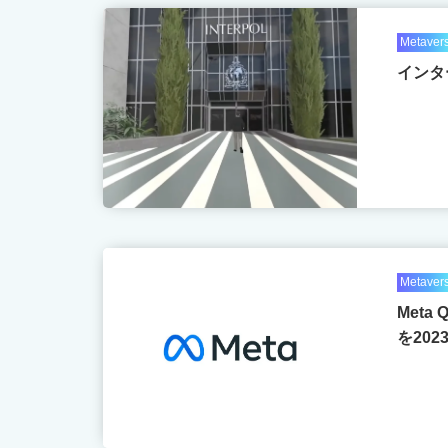
Metaver
インタ
Metaver
Meta
を20