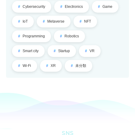
Cybersecurity
Electronics
Game
IoT
Metaverse
NFT
Programming
Robotics
Smart city
Startup
VR
Wi-Fi
XR
未分類
SNS