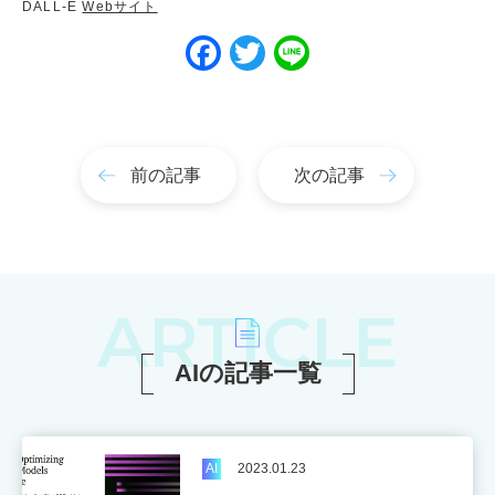
DALL-E
Webサイト
べ
る
Facebook
Twitter
Line
最
先
端
の
IT
を
前の記事
次の記事
学
ぶ
5
専
攻！
ARTICLE
AIの記事一覧
学
校
公
式
サ
AI
2023.01.23
イ