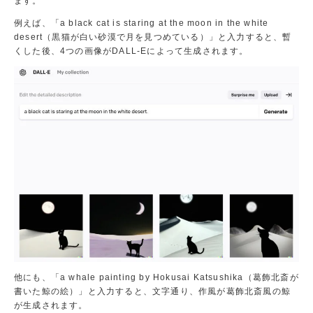
ます。
案内
パン
例えば、「a black cat is staring at the moon in the white
フレ
desert（黒猫が白い砂漠で月を見つめている）」と入力すると、暫
ット
くした後、4つの画像がDALL-Eによって生成されます。
を
無料
でプ
レゼ
ン
ト！
オ
ー
プ
ン
キ
ャ
他にも、「a whale painting by Hokusai Katsushika（葛飾北斎が
書いた鯨の絵）」と入力すると、文字通り、作風が葛飾北斎風の鯨
ン
が生成されます。