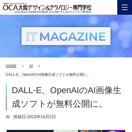
PICK
UP
注目記
事
HOME
AI
カ
DALL-E、OpenAIのAI画像生成ソフトが無料公開に。
テ
DALL-E、OpenAIのAI画像生
ゴ
リ
成ソフトが無料公開に。
ー
AI
投稿日
2022年10月2日
IF
YOU’RE
INTEREST
ITのお