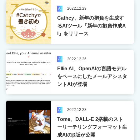
AI
2022.12.29
Cathcy、新年の抱負を生成す
るAIツール「新年の抱負作成A
I」をリリース
AI
2022.12.26
Ellie.AI、OpenAIの言語モデル
をベースにしたメールアシスタ
ントAIが登場
AI
2022.12.23
Tome、DALL-E 2搭載のスト
ーリーテリングフォーマット生
成AIのβ版が公開