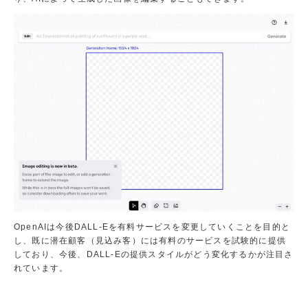
て
み
よ
う！
専
攻
情
報
興
味
の
あ
OpenAIは今後DALL-Eを有料サービスを変更していくことを目的と
る
し、既に潜在顧客（見込み客）には有料のサービスを試験的に提供
こ
しており、今後、DALL-Eの提供スタイルがどう変化するかが注目さ
と
れています。
か
ら
選