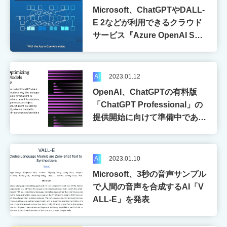
Programming
Robotics
Microsoft、ChatGPTやDALL-
E 2などが利用できるクラウド
Smart city
Startup
VR
サービス『Azure OpenAI Serv
ice』の一般提供を開始
Wi-Fi
XR
未分類
AI
2023.01.12
OpenAI、ChatGPTの有料版
「ChatGPT Professional」の
提供開始に向けて準備中である
ことが明らかに
AI
2023.01.10
Microsoft、3秒の音声サンプル
で人間の音声を合成するAI「V
ALL-E」を発表