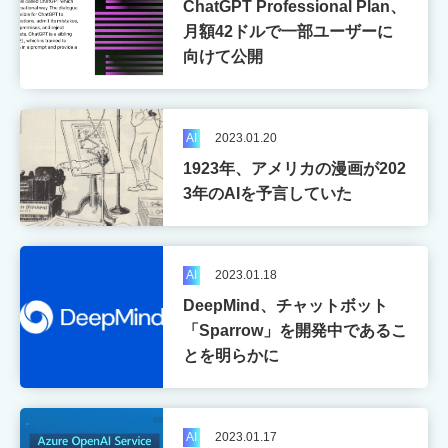
ChatGPT Professional Plan、
ト
月額42ドルで一部ユーザーに
向けて公開
AI
2023.01.20
1923年、アメリカの漫画が202
3年のAIを予言していた
AI
2023.01.18
DeepMind、チャットボット
AI
Apple
CPU
「Sparrow」を開発中であるこ
とを明らかに
Cybersecurity
Electronics
Game
IoT
Metaverse
NFT
AI
2023.01.17