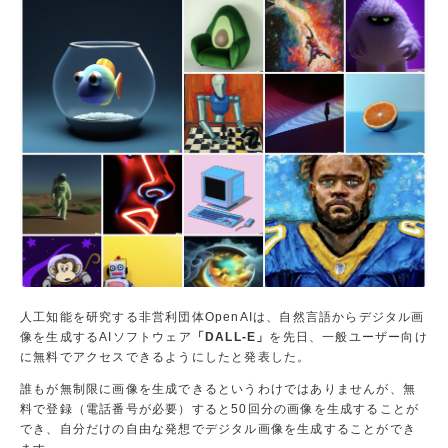
仕事に
興味が
ある高
校生へ
資
料
請
求
無
料
OCA
人工知能を研究する非営利団体OpenAIは、自然言語からデジタル画
をも
像を生成するAIソフトウェア
「DALL-E」
を先日、一般ユーザー向け
っと
に無料でアクセスできるようにしたと発表した。
知り
たい
誰もが無制限に画像を生成できるというわけではありませんが、無
方
料で登録（電話番号が必要）すると50回分の画像を生成することが
に、
でき、自分だけの自由な発想でデジタル画像を生成することができ
学校