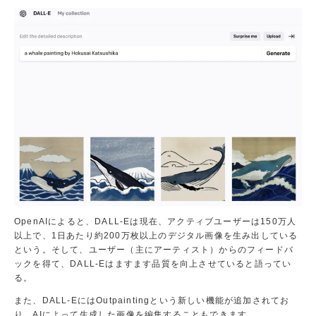
パ
ス
オ
ン
ラ
イ
ン・
来
校
ど
ち
ら
も
OK！
IT
の
OpenAIによると、DALL-Eは現在、アクティブユーザーは150万人
お
以上で、1日あたり約200万枚以上のデジタル画像を生み出している
仕
という。そして、ユーザー（主にアーティスト）からのフィードバ
事
ックを得て、DALL-Eはますます品質を向上させていると語ってい
を
る。
体
また、DALL-EにはOutpaintingという新しい機能が追加されてお
験
り、AIによって生成した画像を編集することもできます。
し