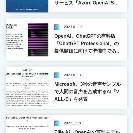
サービス『Azure OpenAI Serv
ト
ice』の一般提供を開始
AI
Apple
CPU
AI
2023.01.12
Cybersecurity
Electronics
Game
OpenAI、ChatGPTの有料版
「ChatGPT Professional」の
IoT
Metaverse
NFT
提供開始に向けて準備中である
ことが明らかに
Programming
Robotics
Smart city
Startup
VR
AI
2023.01.10
Microsoft、3秒の音声サンプル
Wi-Fi
XR
未分類
で人間の音声を合成するAI「V
ALL-E」を発表
AI
2022.12.26
Ellie.AI、OpenAIの言語モデル