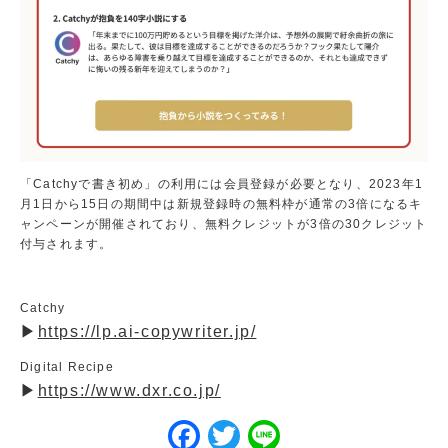
パ
ス
オ
ン
ラ
イ
ン・
来
校
「Catchyで書き初め」の利用には会員登録が必要となり、2023年1
ど
月1日から15日の期間中は新規登録時の無料枠が通常の3倍になるキ
ち
ャンペーンが開催されており、無料クレジットが3倍の30クレジット
ら
付与されます。
も
OK！
IT
の
Catchy
お
▶︎
https://lp.ai-copywriter.jp/
仕
事
Digital Recipe
を
▶︎
https://www.dxr.co.jp/
体
Facebook
Twitter
Line
験
し