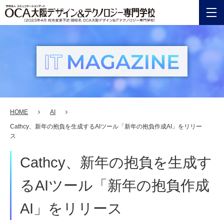
PICK
UP
注目記
事
HOME
AI
カ
Cathcy、新年の抱負を生成するAIツール「新年の抱負作成AI」をリリー
ス
テ
ゴ
Cathcy、新年の抱負を生成す
リ
ー
るAIツール「新年の抱負作成
IF
AI」をリリース
YOU’RE
INTEREST
ITのお