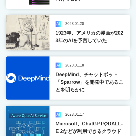
べ
る
最
先
AI
2023.01.20
端
1923年、アメリカの漫画が202
の
IT
3年のAIを予言していた
を
学
ぶ
5
AI
2023.01.18
専
DeepMind、チャットボット
攻！
「Sparrow」を開発中であるこ
とを明らかに
学
校
AI
2023.01.17
公
式
Microsoft、ChatGPTやDALL-
サ
E 2などが利用できるクラウド
イ