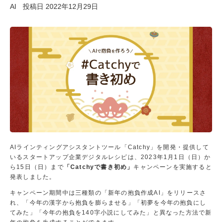
AI
投稿日
2022年12月29日
仕事に
興味が
ある高
校生へ
資
料
請
求
無
料
AIラインティングアシスタントツール「Catchy」を開発・提供して
OCA
いるスタートアップ企業デジタルレシピは、2023年1月1日（日）か
をも
ら15日（日）まで
「Catchyで書き初め」
キャンペーンを実施すると
っと
発表しました。
知り
たい
キャンペーン期間中は三種類の「新年の抱負作成AI」をリリースさ
方
れ、「今年の漢字から抱負を膨らませる」「初夢を今年の抱負にし
に、
てみた」「今年の抱負を140字小説にしてみた」と異なった方法で新
学校