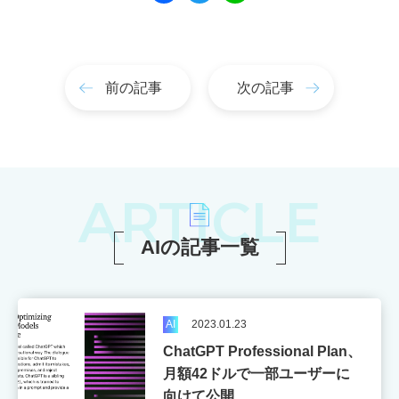
て
み
よ
う！
前の記事
次の記事
専
攻
情
ARTICLE
報
興
AIの記事一覧
味
の
あ
る
こ
AI
2023.01.23
と
ChatGPT Professional Plan、
か
月額42ドルで一部ユーザーに
ら
選
向けて公開