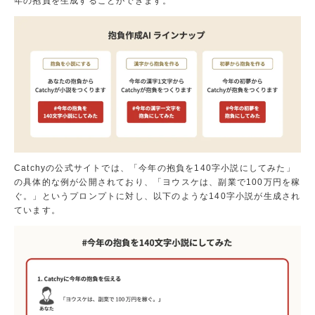
年の抱負を生成することができます。
案内
パン
フレ
ット
を
無料
でプ
レゼ
ン
ト！
Catchyの公式サイトでは、「今年の抱負を140字小説にしてみた」
の具体的な例が公開されており、「ヨウスケは、副業で100万円を稼
オ
ぐ。」というプロンプトに対し、以下のような140字小説が生成され
ー
ています。
プ
ン
キ
ャ
ン