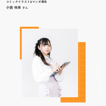
コミックイラスト&マンガ専攻
小西 咲来
さん
F
i
e
l
d
/
A
n
i
m
e
.
I
l
l
u
s
t
.
D
e
s
i
g
n