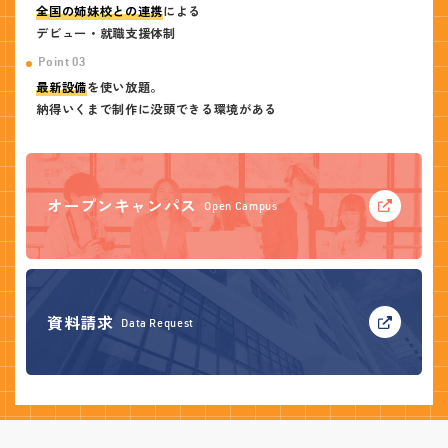
全国の姉妹校との連携
による
デビュー・就職支援体制
Point 03
最新設備
を使い放題。
納得いくまで制作に没頭できる環境がある
オープンキャンパス
Open Campus
資料請求
Data Request