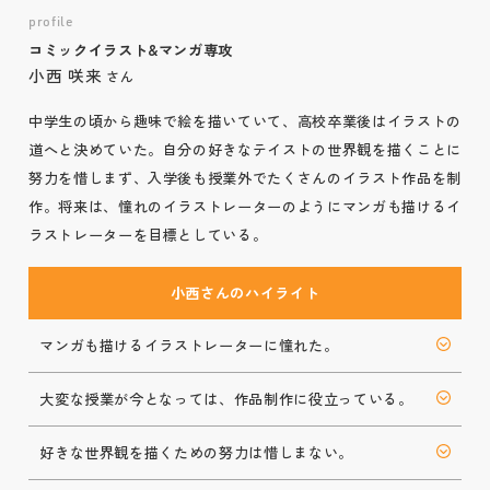
profile
コミックイラスト&マンガ専攻
小西 咲来
さん
中学生の頃から趣味で絵を描いていて、高校卒業後はイラストの
道へと決めていた。自分の好きなテイストの世界観を描くことに
努力を惜しまず、入学後も授業外でたくさんのイラスト作品を制
作。将来は、憧れのイラストレーターのようにマンガも描けるイ
ラストレーターを目標としている。
小西さんのハイライト
マンガも
描ける
イラストレーターに
憧れた。
大変な
授業が
今となっては、
作品制作に
役立っている。
好きな
世界観を
描く
ための
努力は
惜しまない。