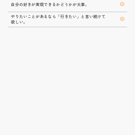
自分の
好きが
実現できるかどうかが
大事。
やりたいことが
あるなら
「行きたい」と
言い
続けて
欲しい。