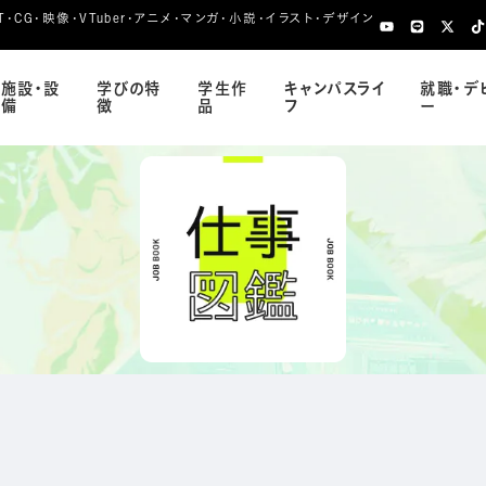
CG・映像・VTuber・アニメ・マンガ・小説・イラスト・デザイン
施設・設
学びの特
学生作
キャンパスライ
就職・デ
備
徴
品
フ
ー