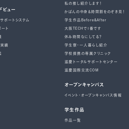
私の推し紹介します！
デビュー
かばんの中身＆時間割をのぞき見！
ーサポートシステム
学生作品Before&After
ポート
大阪TECHで1番です
績
休み時間なにしてる？
ー実績
学生寮・一人暮らし紹介
鑑
学校提携の専属クリニック
滋慶トータルサポートセンター
滋慶国際交流COM
オープンキャンパス
イベント・オープンキャンパス情報
学生作品
作品一覧