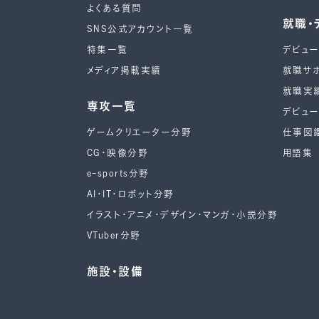
よくある質問
就職・
SNS公式アカウント一覧
特集一覧
デビュ
メディア掲載実績
就職サ
就職実
専攻一覧
デビュ
ゲームクリエーター分野
仕事図
CG・映像分野
用語集
e-sports分野
AI・IT・ロボット分野
イラスト・アニメ・デザイン・マンガ・小説分野
VTuber分野
施設・設備