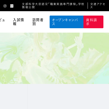
文部科学大臣認定「職業実践専門課程」学校
交通アクセ
情報公開
ス
ビュ
入試情
訪問者
オープンキャンパ
資料請
報
別
ス
求