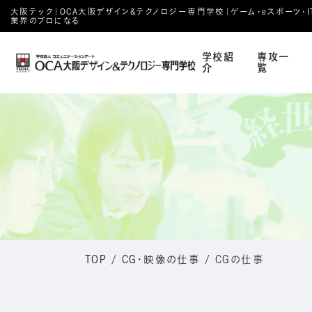
大阪テック｜OCA⼤阪デザイン&テクノロジー専⾨学校｜ゲーム・eスポーツ・IT・
業界のプロになる
学校紹
専攻一
介
覧
TOP
/
CG・映像の仕事
/
CGの仕事