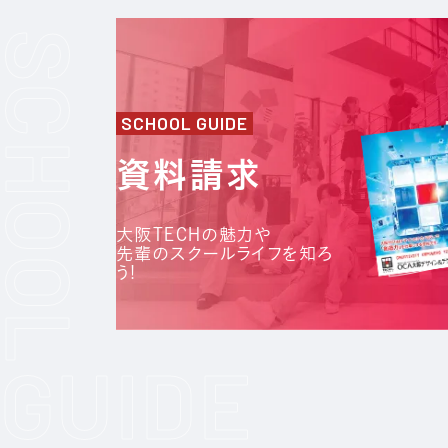
SCHOOL GUIDE
資料請求
大阪TECHの魅力や
先輩のスクールライフを知ろ
う!