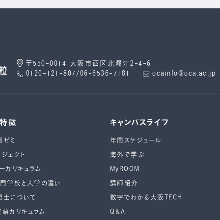
〒550-0014 大阪市西区北堀江2-4-6
0120-121-807/06-6536-7181
ocainfo@oca.ac.jp
の特徴
キャンパスライフ
別ゼミ
年間スケジュール
ロジェクト
海外で学ぶ
ーカリキュラム
MyROOM
専⾨学校と⼤学の違い
講師紹介
門士について
数字でわかる大阪TECH
英語カリキュラム
Q＆A